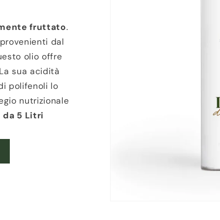
mente fruttato
.
 provenienti dal
uesto olio offre
La sua acidità
 polifenoli lo
gio nutrizionale
da 5 Litri