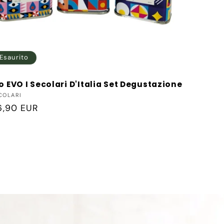
Esaurito
o EVO I Secolari D'Italia Set Degustazione
duttore:
ECOLARI
ezzo
6,90 EUR
tino