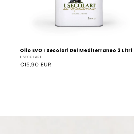
Olio EVO I Secolari Del Mediterraneo 3 Litri
Produttore:
I SECOLARI
Prezzo
€15,90 EUR
di
listino